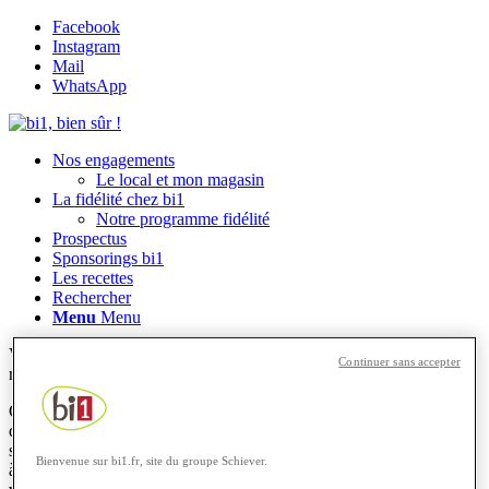
Facebook
Instagram
Mail
WhatsApp
Nos engagements
Le local et mon magasin
La fidélité chez bi1
Notre programme fidélité
Prospectus
Sponsorings bi1
Les recettes
Rechercher
Menu
Menu
Vous êtes ici :
Accueil
1
/
Blog
2
/
Astuces culinaires
3
/
Comment
Continuer sans accepter
réussir des confitures sans sucre ?
On ne va pas se mentir, il nous est tous arrivés un jour ou l’autre
d’avoir une grosse envie de sucré. On y pense et repense, l’appel du
sucre est trop fort. On dit souvent que “la meilleure façon de résister
Bienvenue sur bi1.fr, site du groupe Schiever.
à la tentation, c’est d’y céder”. Alors pourquoi se priver ? Vous