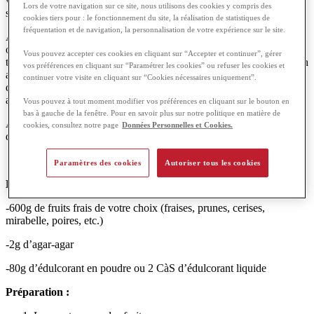
voulez vous faire plaisir sans culpabiliser ? Chez bi1, on a la
Lors de votre navigation sur ce site, nous utilisons des cookies y compris des
solution qu’il vous faut !
cookies tiers pour : le fonctionnement du site, la réalisation de statistiques de
fréquentation et de navigation, la personnalisation de votre expérience sur le site.
À l’heure du petit déjeuner sur de la brioche ou du bon pain chaud,
ou encore au goûter sur des crêpes ou des gaufres, on aime tous
Vous pouvez accepter ces cookies en cliquant sur “Accepter et continuer”, gérer
tartiner de la confiture. Fraises, abricots, cerises, mirabelles,… il y en
vos préférences en cliquant sur “Paramétrer les cookies” ou refuser les cookies et
a pour tous les goûts !
Pour le bonheur des papilles des plus petits et
continuer votre visite en cliquant sur “Cookies nécessaires uniquement”.
des plus grands, découvrez notre recette de confiture sans sucre, à
adapter selon vos préférences.
Vous pouvez à tout moment modifier vos préférences en cliquant sur le bouton en
bas à gauche de la fenêtre. Pour en savoir plus sur notre politique en matière de
Avant de commencer, prenez un bocal stérilisé dans lequel vous
cookies, consultez notre page
Données Personnelles et Cookies.
déposerez plus tard votre confiture.
Paramètres des cookies
Autoriser tous les cookies
Liste des ingrédients pour un bocal :
-600g de fruits frais de votre choix (fraises, prunes, cerises,
mirabelle, poires, etc.)
-2g d’agar-agar
-80g d’édulcorant en poudre ou 2 CàS d’édulcorant liquide
Préparation :