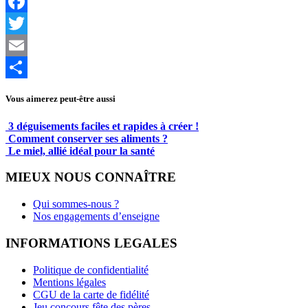
Facebook
Twitter
Email
Partager
Vous aimerez peut-être aussi
3 déguisements faciles et rapides à créer !
Comment conserver ses aliments ?
Le miel, allié idéal pour la santé
MIEUX NOUS CONNAÎTRE
Qui sommes-nous ?
Nos engagements d’enseigne
INFORMATIONS LEGALES
Politique de confidentialité
Mentions légales
CGU de la carte de fidélité
Jeu concours fête des pères