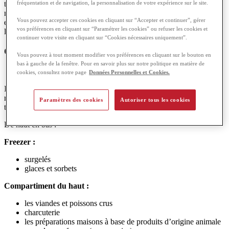
fréquentation et de navigation, la personnalisation de votre expérience sur le site.
très lentement. La plupart du temps, les réfrigérateurs ont différents
niveaux de réfrigération adaptés aux différents types d’aliments. Il
Vous pouvez accepter ces cookies en cliquant sur “Accepter et continuer”, gérer
est conseillé de vérifier régulièrement la température intérieure à
vos préférences en cliquant sur “Paramétrer les cookies” ou refuser les cookies et
l’aide d’un thermomètre.
continuer votre visite en cliquant sur “Cookies nécessaires uniquement”.
Chaque aliment à sa place !
Vous pouvez à tout moment modifier vos préférences en cliquant sur le bouton en
bas à gauche de la fenêtre. Pour en savoir plus sur notre politique en matière de
cookies, consultez notre page
Données Personnelles et Cookies.
Il est important de bien ranger son frigo car les différentes parties du
réfrigérateur ne maintiennent pas les aliments à la même
Paramètres des cookies
Autoriser tous les cookies
température.
De haut en bas :
Freezer :
surgelés
glaces et sorbets
Compartiment du haut :
les viandes et poissons crus
charcuterie
les préparations maisons à base de produits d’origine animale