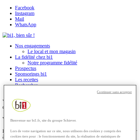
Facebook
Instagram
Mail
WhatsApp
Nos engagements
Le local et mon magasin
La fidélité chez bi1
Notre programme fidélité
Prospectus
Sponsorings bi1
Les recettes
Rechercher
Menu
Menu
Continuer sans accepter
Vous êtes ici :
Accueil
1
/
Blog
2
/
Astuces culinaires
3
/
Comment
conserver ses aliments ?
Vérifier la température régulièrement
Bienvenue sur bi1.fr, site du groupe Schiever.
La température idéale d’un réfrigérateur oscille entre +2 et +5 °C car
Lors de votre navigation sur ce site, nous utilisons des cookies y compris des
à cette température, la majorité des bactéries ne se reproduit plus, ou
cookies tiers pour : le fonctionnement du site, la réalisation de statistiques de