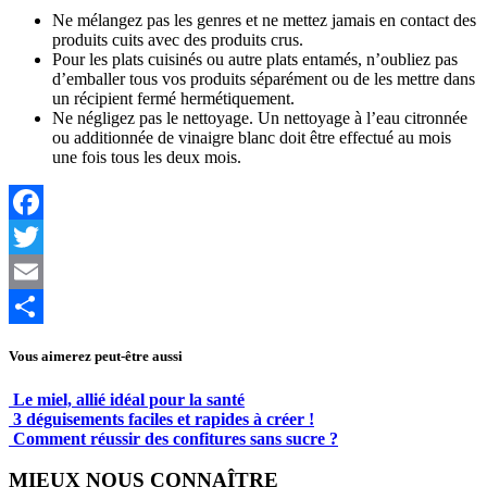
Ne mélangez pas les genres et ne mettez jamais en contact des
produits cuits avec des produits crus.
Pour les plats cuisinés ou autre plats entamés, n’oubliez pas
d’emballer tous vos produits séparément ou de les mettre dans
un récipient fermé hermétiquement.
Ne négligez pas le nettoyage. Un nettoyage à l’eau citronnée
ou additionnée de vinaigre blanc doit être effectué au mois
une fois tous les deux mois.
Facebook
Twitter
Email
Partager
Vous aimerez peut-être aussi
Le miel, allié idéal pour la santé
3 déguisements faciles et rapides à créer !
Comment réussir des confitures sans sucre ?
MIEUX NOUS CONNAÎTRE