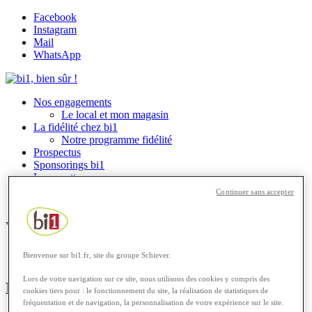
Facebook
Instagram
Mail
WhatsApp
Nos engagements
Le local et mon magasin
La fidélité chez bi1
Notre programme fidélité
Prospectus
Sponsorings bi1
Les recettes
Rechercher
Continuer sans accepter
Menu
Menu
Vous êtes ici :
Accueil
1
/
Mentions légales
MENTIONS LÉGALES
Bienvenue sur bi1.fr, site du groupe Schiever.
Lors de votre navigation sur ce site, nous utilisons des cookies y compris des
Éditeur et crédits :
cookies tiers pour : le fonctionnement du site, la réalisation de statistiques de
fréquentation et de navigation, la personnalisation de votre expérience sur le site.