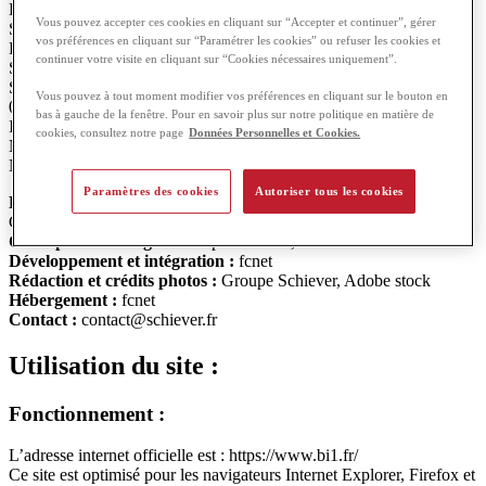
Le site est édité par la S.A. Anciens Etablissements Georges
Vous pouvez accepter ces cookies en cliquant sur “Accepter et continuer”, gérer
Schiever et Fils.
vos préférences en cliquant sur “Paramétrer les cookies” ou refuser les cookies et
Forme social : S.A. à Directoire et Conseil de surveillance – Capital
continuer votre visite en cliquant sur “Cookies nécessaires uniquement”.
Social : 138 420€
Siège social : ZI rue de l’étang – 89205 Avallon Cedex – Tél. :
Vous pouvez à tout moment modifier vos préférences en cliquant sur le bouton en
03.86.34.63.00
bas à gauche de la fenêtre. Pour en savoir plus sur notre politique en matière de
Immatriculation au RCS d’Auxerre sous le numéro 425 920 352
cookies, consultez notre page
Données Personnelles et Cookies.
N° de siret : 425 920 352 00126 – APE 7010Z
N° TVA Intracommunautaire : FR. 50 425 920 352
Paramètres des cookies
Autoriser tous les cookies
Responsable de la publication :
Direction Achats-Marketing
Groupe Schiever
Conception et design :
Groupe Schiever, fcnet
Développement et intégration :
fcnet
Rédaction et crédits photos :
Groupe Schiever, Adobe stock
Hébergement :
fcnet
Contact :
contact@schiever.fr
Utilisation du site :
Fonctionnement :
L’adresse internet officielle est : https://www.bi1.fr/
Ce site est optimisé pour les navigateurs Internet Explorer, Firefox et