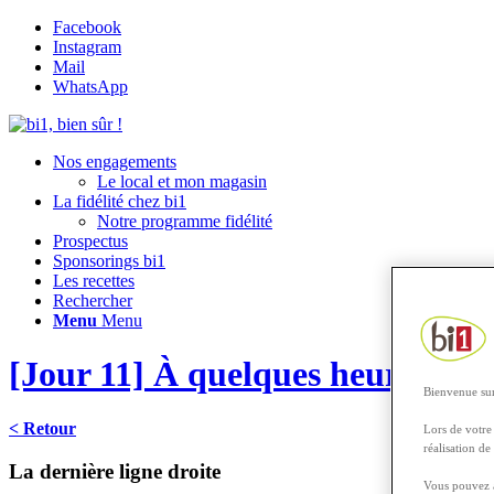
Facebook
Instagram
Mail
WhatsApp
Nos engagements
Le local et mon magasin
La fidélité chez bi1
Notre programme fidélité
Prospectus
Sponsorings bi1
Les recettes
Rechercher
Menu
Menu
[Jour 11] À quelques heures de l
Bienvenue sur
< Retour
Lors de votre 
réalisation de
La dernière ligne droite
Vous pouvez a