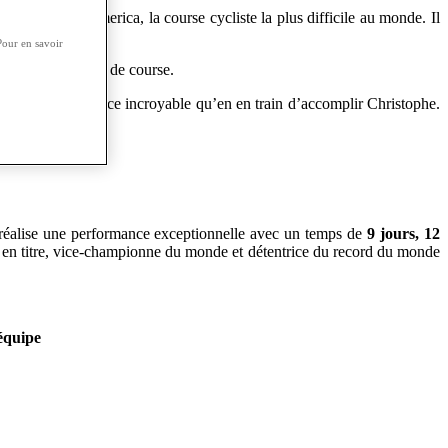
Race Across America, la course cycliste la plus difficile au monde. Il
Pour en savoir
blement cette fin de course.
est une performance incroyable qu’en en train d’accomplir Christophe.
e réalise une performance exceptionnelle avec un temps de
9 jours, 12
pe en titre, vice-championne du monde et détentrice du record du monde
équipe