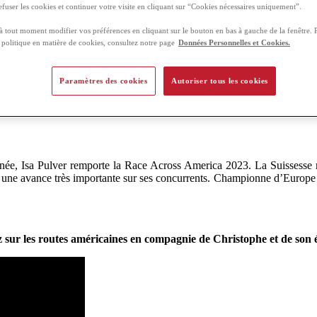
efuser les cookies et continuer votre visite en cliquant sur “Cookies nécessaires uniquement”.
plus qu’à quelques coups de pédale de devenir l’un des finishers de la 
vée dans quelques heures…
 tout moment modifier vos préférences en cliquant sur le bouton en bas à gauche de la fenêtre. 
e politique en matière de cookies, consultez notre page
Données Personnelles et Cookies.
 nécessitent des arrêts plus fréquents, Christophe Blanchard gère admira
ers répartis sur le tracé et de nombreux messages venus de France. C’
Paramètres des cookies
Autoriser tous les cookies
ressions de l’équipe.
 année, Isa Pulver remporte la Race Across America 2023. La Suissess
nant une avance très importante sur ses concurrents. Championne d’Euro
z sur les routes américaines en compagnie de Christophe et de son 