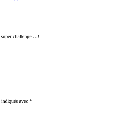
e super challenge …!
t indiqués avec
*