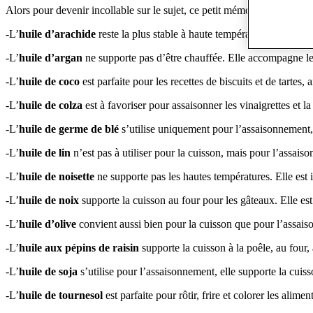
Alors pour devenir incollable sur le sujet, ce petit mémo devrez vous fac
-L’
huile d’arachide
reste la plus stable à haute température, elle est à 
-L’
huile d’argan
ne supporte pas d’être chauffée. Elle accompagne le
-L’
huile de coco
est parfaite pour les recettes de biscuits et de tartes
-L’
huile de colza
est à favoriser pour assaisonner les vinaigrettes et 
-L’
huile de germe de blé
s’utilise uniquement pour l’assaisonnement
-L’
huile de lin
n’est pas à utiliser pour la cuisson, mais pour l’assaiso
-L’
huile de noisette
ne supporte pas les hautes températures. Elle est i
-L’
huile de noix
supporte la cuisson au four pour les gâteaux. Elle es
-L’
huile d’olive
convient aussi bien pour la cuisson que pour l’assai
-L’
huile aux pépins de raisin
supporte la cuisson à la poêle, au four,
-L’
huile de soja
s’utilise pour l’assaisonnement, elle supporte la cuisso
-L’
huile de tournesol
est parfaite pour rôtir, frire et colorer les alim