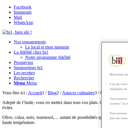
Facebook
Instagram
Mail
WhatsApp
Nos engagements
Le local et mon magasin
La fidélité chez bi1
Notre programme fidélité
Prospectus
Sponsorings bi1
Les recettes
Bienvenue sur
Rechercher
Menu
Menu
Lors de votre 
réalisation de
Vous êtes ici :
Accueil
1
/
Blog
2
/
Astuces culinaires
3
/
Choisir son huil
Vous pouvez a
Adepte de l’huile, vous en mettez dans tous vos plats. Que ce soit pour
cookies” ou r
éviter.
Vous pouvez à
Olive, colza, noix, tournesol,… autant de possibilités que de faux pas p
plus sur notr
haute température.