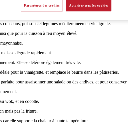
iliter la vie.
Paramètres des cookies
Autoriser tous les cookies
privilégier pour les fritures.
s couscous, poissons et légumes méditerranéen en vinaigrette.
, ainsi que pour la cuisson à feu moyen-élevé.
la mayonnaise.
, mais se dégrade rapidement.
nnement. Elle se détériore également très vite.
déale pour la vinaigrette, et remplace le beurre dans les pâtisseries.
t parfaite pour assaisonner une salade ou des endives, et pour conserver
sonnement.
 au wok, et en cocotte.
n mais pas la friture.
ents car elle supporte la chaleur à haute température.