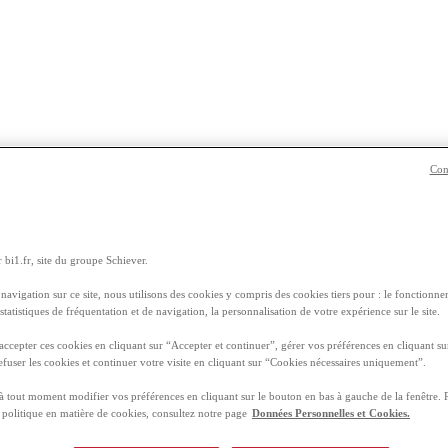
Con
 bi1.fr, site du groupe Schiever.
navigation sur ce site, nous utilisons des cookies y compris des cookies tiers pour : le fonctionnem
 statistiques de fréquentation et de navigation, la personnalisation de votre expérience sur le site.
e selon son utilité
ccepter ces cookies en cliquant sur “Accepter et continuer”, gérer vos préférences en cliquant su
 faire revenir des oignons, ou tout simplement pour assaisonner une salad
efuser les cookies et continuer votre visite en cliquant sur “Cookies nécessaires uniquement”.
 tout moment modifier vos préférences en cliquant sur le bouton en bas à gauche de la fenêtre. 
ossibles. L’huile s’utilise pour de nombreux plats, mais toutes ne sont p
e politique en matière de cookies, consultez notre page
Données Personnelles et Cookies.