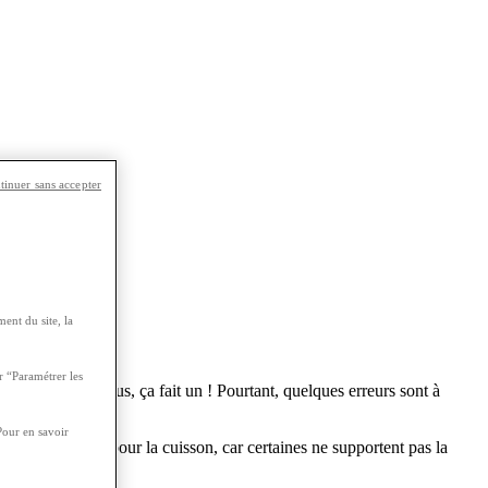
tinuer sans accepter
ent du site, la
r “Paramétrer les
e, l’huile et vous, ça fait un ! Pourtant, quelques erreurs sont à
Pour en savoir
as à privilégier pour la cuisson, car certaines ne supportent pas la