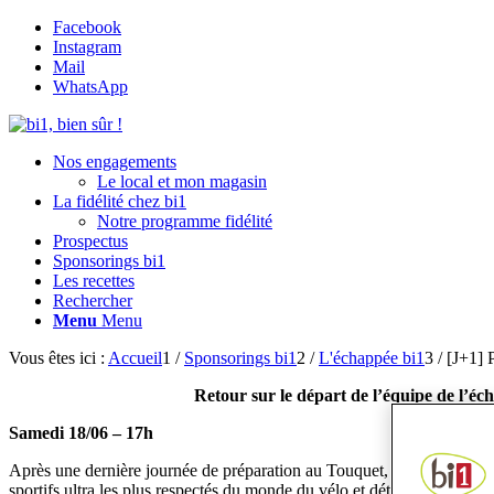
Facebook
Instagram
Mail
WhatsApp
Nos engagements
Le local et mon magasin
La fidélité chez bi1
Notre programme fidélité
Prospectus
Sponsorings bi1
Les recettes
Rechercher
Menu
Menu
Vous êtes ici :
Accueil
1
/
Sponsorings bi1
2
/
L'échappée bi1
3
/
[J+1] P
Retour sur le départ de l’équipe de l’éc
Samedi 18/06 – 17h
Après une dernière journée de préparation au Touquet, toute l’équipe d
sportifs ultra les plus respectés du monde du vélo et détenteur du mei