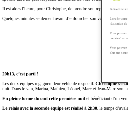
Il est alors l’heure, pour Christophe, de prendre son repas
avant de re
Bienvenue sur
Quelques minutes seulement avant d’enfourcher son vélo, il reçoit sa ba
Lors de votre 
réalisation de
Vous pouvez a
cookies” ou r
Vous pouvez à
plus sur notr
20h13, c’est parti !
Les deux équipes regagnent leur véhicule respectif.
Christophe s’éla
nuit. Dans le van, Marina, Mathieu, Léonel, Marc et Jean-Marc sont a
En pleine forme durant cette première nuit
et bénéficiant d’un vent
Le relais avec la seconde équipe est réalisé à 2h30
, le temps d’aval