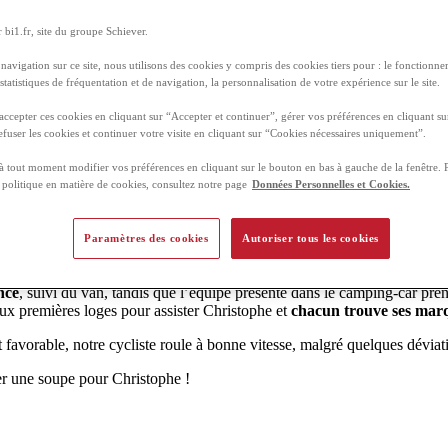
joindre la ligne de départ à 19h30
, accompagné de son assistance.
 bi1.fr, site du groupe Schiever.
lise, de manière à pouvoir être localisé sur le parcours (
vous pouvez s
navigation sur ce site, nous utilisons des cookies y compris des cookies tiers pour : le fonctionnem
 statistiques de fréquentation et de navigation, la personnalisation de votre expérience sur le site.
ccepter ces cookies en cliquant sur “Accepter et continuer”, gérer vos préférences en cliquant su
efuser les cookies et continuer votre visite en cliquant sur “Cookies nécessaires uniquement”.
 tout moment modifier vos préférences en cliquant sur le bouton en bas à gauche de la fenêtre. 
e politique en matière de cookies, consultez notre page
Données Personnelles et Cookies.
Paramètres des cookies
Autoriser tous les cookies
nce
, suivi du van, tandis que l’équipe présente dans le camping-car pren
ux premières loges pour assister Christophe et
chacun trouve ses mar
 favorable, notre cycliste roule à bonne vitesse, malgré quelques déviati
er une soupe pour Christophe !