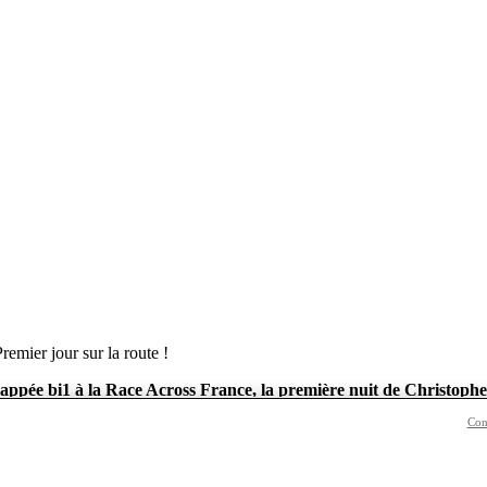
remier jour sur la route !
happée bi1 à la Race Across France, la première nuit de Christophe
Con
e l’échappée bi1 se rend au village de départ, pour participer au
briefi
lleur temps français sur la Race Across America !