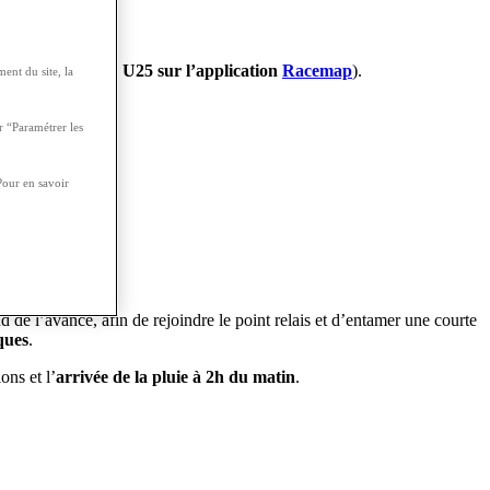
uivre le dossard U25 sur l’application
Racemap
).
ent du site, la
r “Paramétrer les
Pour en savoir
d de l’avance, afin de rejoindre le point relais et d’entamer une courte
ques
.
ons et l’
arrivée de la pluie à 2h du matin
.