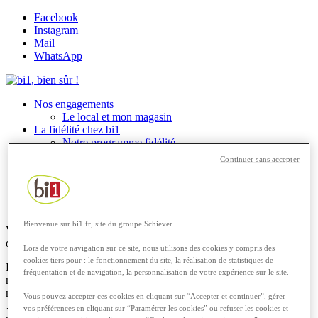
Facebook
Instagram
Mail
WhatsApp
Nos engagements
Le local et mon magasin
La fidélité chez bi1
Notre programme fidélité
Prospectus
Continuer sans accepter
Sponsorings bi1
Les recettes
Rechercher
Menu
Menu
Bienvenue sur bi1.fr, site du groupe Schiever.
Vous êtes ici :
Accueil
1
/
Actualités
2
/
Déconfinement : continuons
d’appliquer les gestes barrières
Lors de votre navigation sur ce site, nous utilisons des cookies y compris des
cookies tiers pour : le fonctionnement du site, la réalisation de statistiques de
Parce que votre protection et celle de nos équipes est notre priorité
fréquentation et de navigation, la personnalisation de votre expérience sur le site.
nous continuons d’appliquer toutes les mesures barrières dans nos
magasins. Gestes barrières, distanciation sociale, désinfection
Vous pouvez accepter ces cookies en cliquant sur “Accepter et continuer”, gérer
… Retrouvez l’ensemble des mesures prises par nos enseignes afin
vos préférences en cliquant sur “Paramétrer les cookies” ou refuser les cookies et