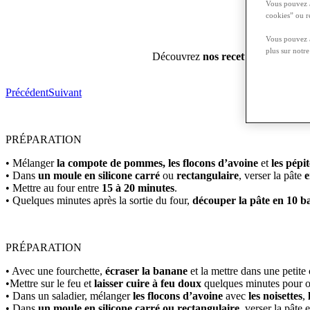
Vous pouvez a
cookies” ou r
Des 
Vous pouvez à
plus sur notr
Découvrez
nos recettes saines et r
Précédent
Suivant
PRÉPARATION
• Mélanger
la compote de pommes, les flocons d’avoine
et
les pépit
• Dans
un moule en silicone carré
ou
rectangulaire
, verser la pâte
e
• Mettre au four entre
15 à 20 minutes
.
• Quelques minutes après la sortie du four,
découper la pâte en 10 bar
PRÉPARATION
• Avec une fourchette,
écraser la banane
et la mettre dans une petite 
•Mettre sur le feu et
laisser cuire à feu doux
quelques minutes pour 
• Dans un saladier, mélanger
les flocons d’avoine
avec
les noisettes
,
• Dans
un moule en silicone carré ou rectangulaire,
verser la pâte e