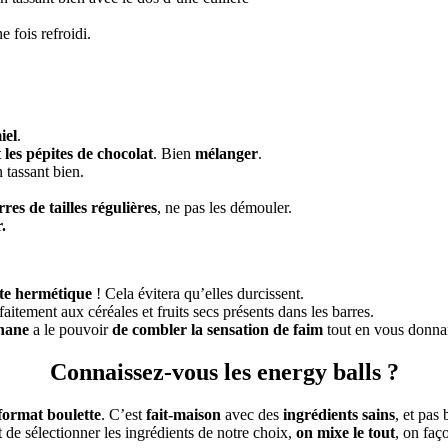
e fois refroidi.
iel
.
 les pépites de chocolat
. Bien
mélanger
.
n tassant bien.
res de tailles régulières
, ne pas les démouler.
.
te hermétique
! Cela évitera qu’elles durcissent.
faitement aux céréales et fruits secs présents dans les barres.
nane
a le pouvoir
de combler la sensation de faim
tout en vous donnan
Connaissez-vous les energy balls ?
format boulette
. C’est
fait-maison
avec des
ingrédients sains
, et pas
it de sélectionner les ingrédients de notre choix,
on mixe le tout
, on faç