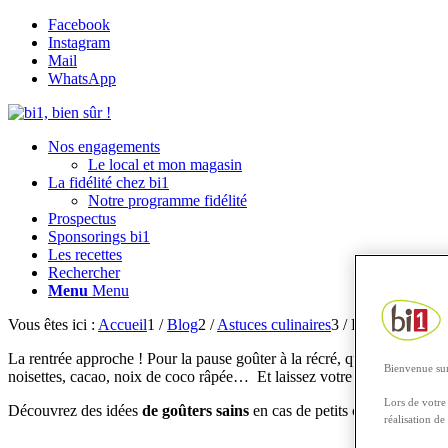
Facebook
Instagram
Mail
WhatsApp
Nos engagements
Le local et mon magasin
La fidélité chez bi1
Notre programme fidélité
Prospectus
Sponsorings bi1
Les recettes
Rechercher
Menu
Menu
Vous êtes ici :
Accueil
1
/
Blog
2
/
Astuces culinaires
3
/
Les goûters qui
La rentrée approche ! Pour la pause goûter à la récré, quoi de mieux 
Bienvenue sur
noisettes, cacao, noix de coco râpée… Et laissez votre imagination fair
Lors de votre 
Découvrez des idées
de goûters sains
en cas de petits creux dans la j
réalisation de