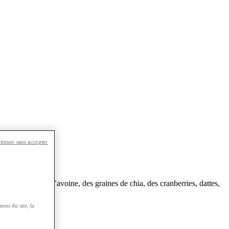
tinuer sans accepter
me des flocons d’avoine, des graines de chia, des cranberries, dattes,
ent du site, la