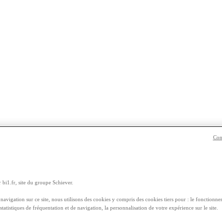
Con
 donnent de l’énergie pour la rentrée !
que
des encas « fait maison »
. Sortez
vos super-aliments fétiches
, com
 bi1.fr, site du groupe Schiever.
e le reste !
navigation sur ce site, nous utilisons des cookies y compris des cookies tiers pour : le fonctionnem
ournée, pour les petits comme pour les grands !
 statistiques de fréquentation et de navigation, la personnalisation de votre expérience sur le site.