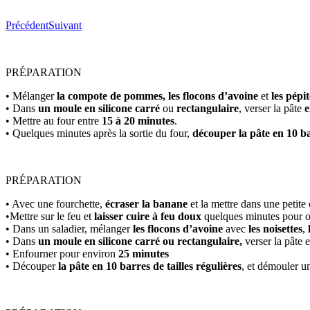
Précédent
Suivant
PRÉPARATION
• Mélanger
la compote de pommes, les flocons d’avoine
et
les pépit
• Dans
un moule en silicone carré
ou
rectangulaire
, verser la pâte
e
• Mettre au four entre
15 à 20 minutes
.
• Quelques minutes après la sortie du four,
découper la pâte en 10 bar
PRÉPARATION
• Avec une fourchette,
écraser la banane
et la mettre dans une petite 
•Mettre sur le feu et
laisser cuire à feu doux
quelques minutes pour 
• Dans un saladier, mélanger
les flocons d’avoine
avec
les noisettes
,
• Dans
un moule en silicone carré ou rectangulaire,
verser la pâte e
• Enfourner pour environ
25 minutes
• Découper
la pâte en 10 barres de tailles régulières
, et démouler un