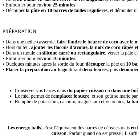
• Enfourner pour environ
25 minutes
• Découper
la pâte en 10 barres de tailles régulières
, et démouler un
PRÉPARATION
• Dans une petite casserole,
faire fondre
le beurre de coco avec le m
• Hors du feu,
ajouter les flocons d’avoine, la noix de coco râpée et
• Dans un moule en
silicone carré ou rectangulaire
, verser la pâte e
• Enfourner pour environ
10 minutes
.
• Quelques minutes après la sortie du four,
découper
la pâte en
10 bar
•
Placer la préparation au frigo
durant
deux heures,
puis
démouler
Conserver vos barres dans
du papier cuisson
ou
dans une boî
Le miel permet de
remplacer le sucre
, et son goût se marie par
Remplie de potassium, calcium, magnésium et vitamines,
la ba
Les energy balls
, c’est l’équivalent des barres de céréales mais
en 
cuisson
. Parfait quand on est pressé ! Il suff