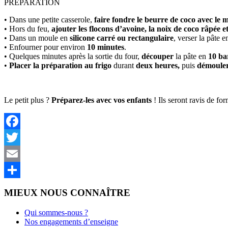
PRÉPARATION
• Dans une petite casserole,
faire fondre
le beurre de coco avec le m
• Hors du feu,
ajouter les flocons d’avoine, la noix de coco râpée et
• Dans un moule en
silicone carré ou rectangulaire
, verser la pâte e
• Enfourner pour environ
10 minutes
.
• Quelques minutes après la sortie du four,
découper
la pâte en
10 bar
•
Placer la préparation au frigo
durant
deux heures,
puis
démouler
Le petit plus ?
Préparez-les avec vos enfants
! Ils seront ravis de fo
Facebook
Twitter
Email
Partager
MIEUX NOUS CONNAÎTRE
Qui sommes-nous ?
Nos engagements d’enseigne