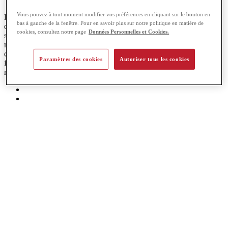
Vous pouvez à tout moment modifier vos préférences en cliquant sur le bouton en
Les
produits
de saison sont
frais
, par conséquent, leurs nutriments
bas à gauche de la fenêtre. Pour en savoir plus sur notre politique en matière de
comme les
vitamines
, n’ont pas été altérés. Mangez des produits de
cookies, consultez notre page
Données Personnelles et Cookies.
saison permet de
varier
son
alimentation
en découvrant chaque
mois de nouveaux fruits et légumes. D’un point de vue
écologique
,
consommer des produits de saison, c’est aussi faire un geste en
Paramètres des cookies
Autoriser tous les cookies
faveur du
développement économique
de l’agriculture de nos
régions et cela a des répercussions sur
le développement durable
.