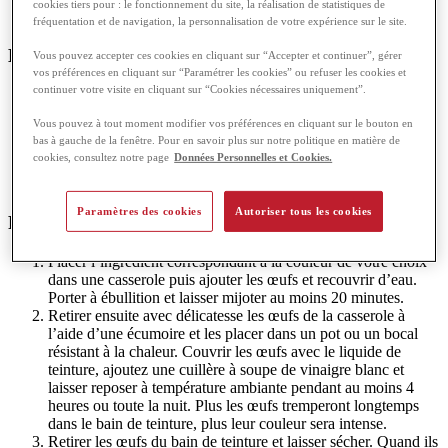
cookies tiers pour : le fonctionnement du site, la réalisation de statistiques de
fréquentation et de navigation, la personnalisation de votre expérience sur le site.
Les colorants naturels :
Vous pouvez accepter ces cookies en cliquant sur “Accepter et continuer”, gérer
vos préférences en cliquant sur “Paramétrer les cookies” ou refuser les cookies et
continuer votre visite en cliquant sur “Cookies nécessaires uniquement”.
Pour du rose / rouge : jus de cranberry ou betterave
Pour du marron clair : pelures d’oignon
Vous pouvez à tout moment modifier vos préférences en cliquant sur le bouton en
Pour du bleu : chou rouge
bas à gauche de la fenêtre. Pour en savoir plus sur notre politique en matière de
Pour du vert : épinards frais
cookies, consultez notre page
Données Personnelles et Cookies.
Pour du marron foncé : café infusé
Pour du jaune : curcuma
Paramètres des cookies
Autoriser tous les cookies
Préparation des œufs
Placer l’ingrédient correspondant à la couleur de votre choix
dans une casserole puis ajouter les œufs et recouvrir d’eau.
Porter à ébullition et laisser mijoter au moins 20 minutes.
Retirer ensuite avec délicatesse les œufs de la casserole à
l’aide d’une écumoire et les placer dans un pot ou un bocal
résistant à la chaleur. Couvrir les œufs avec le liquide de
teinture, ajoutez une cuillère à soupe de vinaigre blanc et
laisser reposer à température ambiante pendant au moins 4
heures ou toute la nuit. Plus les œufs tremperont longtemps
dans le bain de teinture, plus leur couleur sera intense.
Retirer les œufs du bain de teinture et laisser sécher. Quand ils