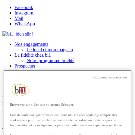
Facebook
Instagram
Mail
WhatsApp
Nos engagements
Le local et mon magasin
La fidélité chez bi1
Notre programme fidélité
Prospectus
Sponsorings bi1
Les recettes
Continuer sans accepter
Rechercher
Menu
Menu
Vous êtes ici :
Accueil
1
/
Les recettes
2
/
Dessert
3
/
Tiramisu à la
mangue
Bienvenue sur bi1.fr, site du groupe Schiever.
LES RECETTES
Lors de votre navigation sur ce site, nous utilisons des cookies y compris des
cookies tiers pour : le fonctionnement du site, la réalisation de statistiques de
fréquentation et de navigation, la personnalisation de votre expérience sur le site.
Tiramisu à la mangue