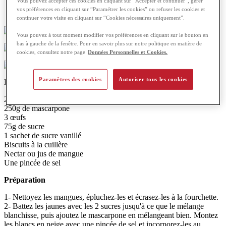
Vous pouvez accepter ces cookies en cliquant sur “Accepter et continuer”, gérer
vos préférences en cliquant sur “Paramétrer les cookies” ou refuser les cookies et
continuer votre visite en cliquant sur “Cookies nécessaires uniquement”.
20 minutes
Vous pouvez à tout moment modifier vos préférences en cliquant sur le bouton en
bas à gauche de la fenêtre. Pour en savoir plus sur notre politique en matière de
cookies, consultez notre page
Données Personnelles et Cookies.
6 personnes
Paramètres des cookies
Autoriser tous les cookies
Ingrédients
2 mangues bien mûres
250g de mascarpone
3 œufs
75g de sucre
1 sachet de sucre vanillé
Biscuits à la cuillère
Nectar ou jus de mangue
Une pincée de sel
Préparation
1- Nettoyez les mangues, épluchez-les et écrasez-les à la fourchette.
2- Battez les jaunes avec les 2 sucres jusqu'à ce que le mélange
blanchisse, puis ajoutez le mascarpone en mélangeant bien. Montez
les blancs en neige avec une pincée de sel et incorporez-les au