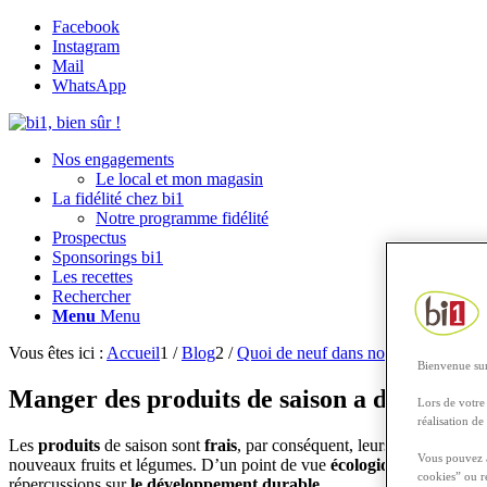
Facebook
Instagram
Mail
WhatsApp
Nos engagements
Le local et mon magasin
La fidélité chez bi1
Notre programme fidélité
Prospectus
Sponsorings bi1
Les recettes
Rechercher
Menu
Menu
Vous êtes ici :
Accueil
1
/
Blog
2
/
Quoi de neuf dans nos assiettes
3
/
L
Bienvenue sur
Manger des produits de saison a des avanta
Lors de votre 
réalisation de
Les
produits
de saison sont
frais
, par conséquent, leurs nutriments 
Vous pouvez a
nouveaux fruits et légumes. D’un point de vue
écologique
, consommer
cookies” ou r
répercussions sur
le développement durable
.