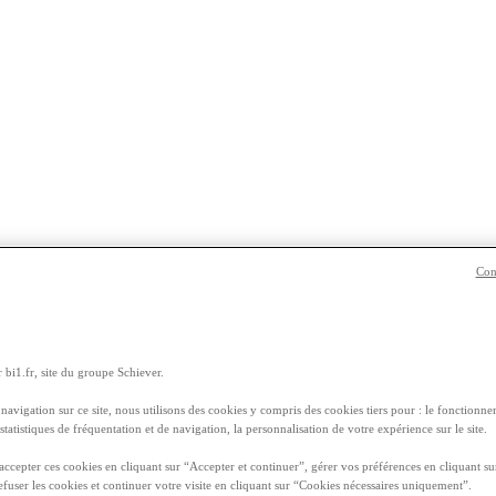
Con
ES FRUITS ET LÉGUMES DE SAISON [FEVRIER]
 bi1.fr, site du groupe Schiever.
ges économiques, écologiques et nutritionne
navigation sur ce site, nous utilisons des cookies y compris des cookies tiers pour : le fonctionnem
 statistiques de fréquentation et de navigation, la personnalisation de votre expérience sur le site.
comme les
vitamines
, n’ont pas été altérés. Mangez des produits de sais
ccepter ces cookies en cliquant sur “Accepter et continuer”, gérer vos préférences en cliquant su
 des produits de saison, c’est aussi faire un geste en faveur du
dévelo
efuser les cookies et continuer votre visite en cliquant sur “Cookies nécessaires uniquement”.