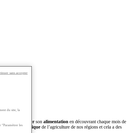
tinuer sans accepter
ls
.
ent du site, la
on permet de
varier
son
alimentation
en découvrant chaque mois de
r “Paramétrer les
ppement économique
de l’agriculture de nos régions et cela a des